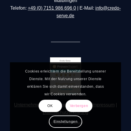
Waiblingen
Telefon:
+49 (0) 7151 986 696 0
| E-Mail:
info@credo-
serve.de
Cookies erleichtern die Bereitstellung unserer
Dienste. Mit der Nutzung unserer Dienste
erklären Sie sich damit einverstanden, dass
wir Cookies verwenden.
Unternehmen
|
Leistungen
|
Kontakt
|
Impressum
|
OK
Verbergen
Datenschutzerklärung
Einstellungen
© Credo-Serve GmbH