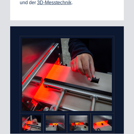
und der
3D‑Messtechnik
.