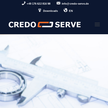
+49 176 622 816 98
info@credo-serve.de
Downloads
EN